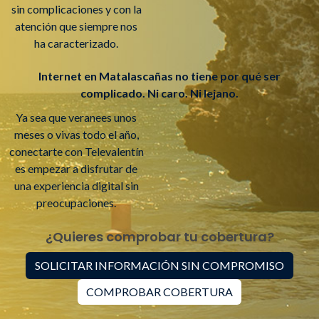
sin complicaciones y con la
atención que siempre nos
ha caracterizado.
Internet en Matalascañas no tiene por qué ser
complicado. Ni caro. Ni lejano.
Ya sea que veranees unos
meses o vivas todo el año,
conectarte con Televalentín
es empezar a disfrutar de
una experiencia digital sin
preocupaciones.
¿Quieres comprobar tu cobertura?
SOLICITAR INFORMACIÓN SIN COMPROMISO
COMPROBAR COBERTURA